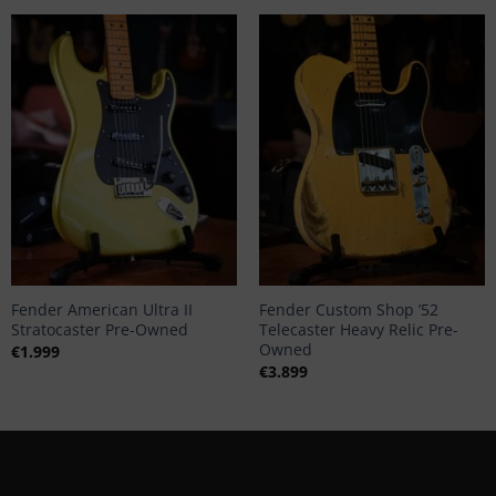
+
+
Fender American Ultra II
Fender Custom Shop ’52
Stratocaster Pre-Owned
Telecaster Heavy Relic Pre-
Owned
€
1.999
€
3.899