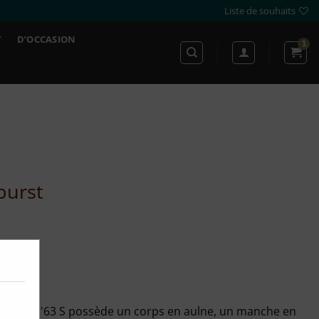
Liste de souhaits
T
D’OCCASION
burst
ffmann '63 S possède un corps en aulne, un manche en