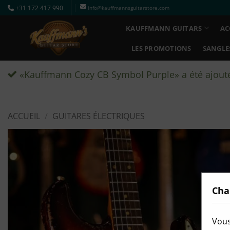
Passer
+31 172 417 990
info@kauffmannsguitarstore.com
au
KAUFFMANN GUITARS
AC
contenu
LES PROMOTIONS
SANGLE
«Kauffmann Cozy CB Symbol Purple» a été ajouté 
ACCUEIL
/
GUITARES ÉLECTRIQUES
Cha
Vous