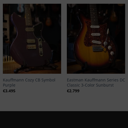
+
+
Kauffmann Cozy CB Symbol
Eastman Kauffmann Series DC
Purple
Classic 3-Color Sunburst
€
3.495
€
2.799