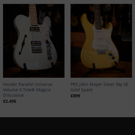
+
+
Fender Parallel Universe
PRS John Mayer Silver Sky SE
Volume II Tele® Mágico
Gold Spark
D’occasion
€
899
€
2.495