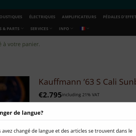
OUSTIQUES
ÉLECTRIQUES
AMPLIFICATEURS
PÉDALES D’EFFE
S & PARTS
SERVICES
INFO
à votre panier.
Kauffmann ’63 S Cali Sun
€
2.795
including 21% VAT
Condition
nger de langue?
Neuf
 avez changé de langue et des articles se trouvent dans le
Votre nouvel ami de longue dateCette Kau