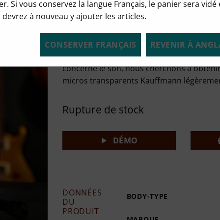
er. Si vous conservez la langue Français, le panier sera vidé 
érable et une touche en palissandre avec 
 devrez à nouveau y ajouter les articles.
surbobinés. Elle est équipée d'un vibrato G
et du sustain.Les guitares Kauffmann son
guitares de qualité "custom shop" à un niv
CONSERVER FRANÇAIS
REVENIR À ANGL
caractère vintage bien rôdé. Tout est ques
concerne le son, nous cherchons à obtenir 
micros transparents Kauffmann légèremen
Rupture de stock
DÉMO
DONNÉES
BODY-TYPE
DU
PRODUIT
MARQUE