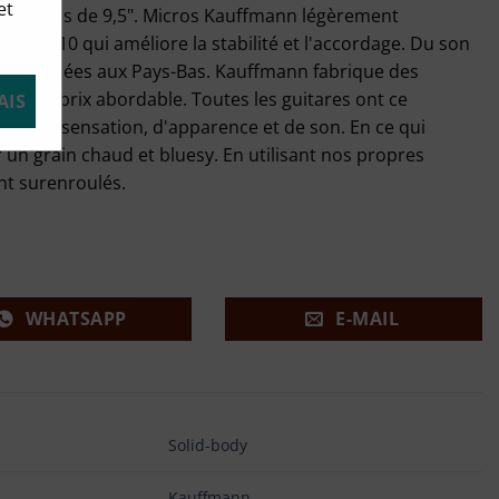
et
un radius de 9,5". Micros Kauffmann légèrement
otoh 510 qui améliore la stabilité et l'accordage. Du son
t fabriquées aux Pays-Bas. Kauffmann fabrique des
eau de prix abordable. Toutes les guitares ont ce
AIS
tion de sensation, d'apparence et de son. En ce qui
un grain chaud et bluesy. En utilisant nos propres
t surenroulés.
WHATSAPP
E-MAIL
Solid-body
Kauffmann