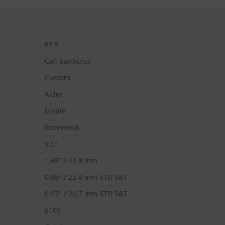
63 S
Cali Sunburst
Custom
Alder
Maple
Rosewood
9,5″
1.65″ / 41,8 mm
0.88″ / 22,4 mm STD S&T
0.97″ / 24,7 mm STD S&T
6105