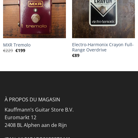
Electro-Harmonix Crayon Full-
MXR Tremolo
Range Overdrive
Le
Le
€
229
€
199
prix
prix
€
89
initial
actuel
était :
est :
€229.
€199.
À PROPOS DU MAGASIN
Kauffmann’s Guitar Store B.V.
Euromarkt 12
2408 BL Alphen aan de Rijn