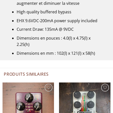
augmenter et diminuer la vitesse
High quality buffered bypass
EHX 9.6VDC-200mA power supply included
Current Draw: 135mA @ 9VDC
Dimensions en pouces : 4.0(l) x 4.75(l) x
2.25(h)
Dimensions en mm : 102(l) x 121(l) x 58(h)
PRODUITS SIMILAIRES